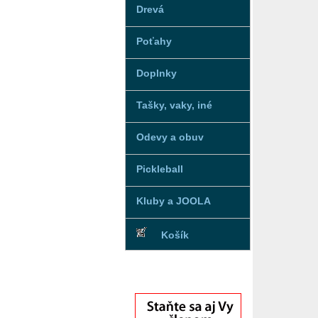
Drevá
Poťahy
Doplnky
Tašky, vaky, iné
Odevy a obuv
Pickleball
Kluby a JOOLA
Košík