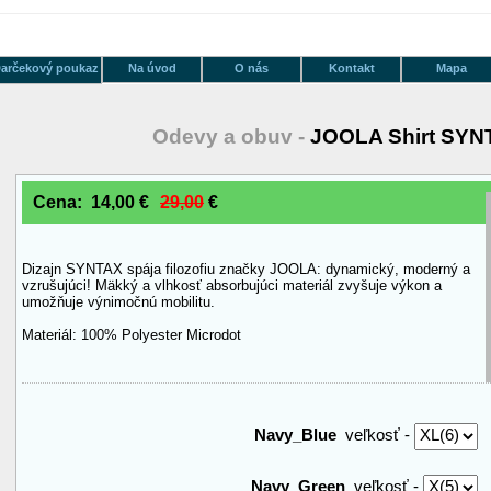
arčekový poukaz
Na úvod
O nás
Kontakt
Mapa
Odevy a obuv -
JOOLA Shirt SYN
Cena: 14,00 €
29,00
€
Dizajn SYNTAX spája filozofiu značky JOOLA: dynamický, moderný a
vzrušujúci! Mäkký a vlhkosť absorbujúci materiál zvyšuje výkon a
umožňuje výnimočnú mobilitu.
Materiál: 100% Polyester Microdot
Navy_Blue
veľkosť -
Navy_Green
veľkosť -