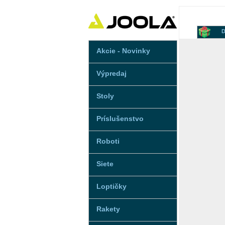
D
Akcie - Novinky
Výpredaj
Stoly
Príslušenstvo
Roboti
Siete
Loptičky
Rakety