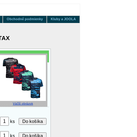
Obchodné podmienky
Kluby a JOOLA
TAX
Väčší obrázok
ks
ks