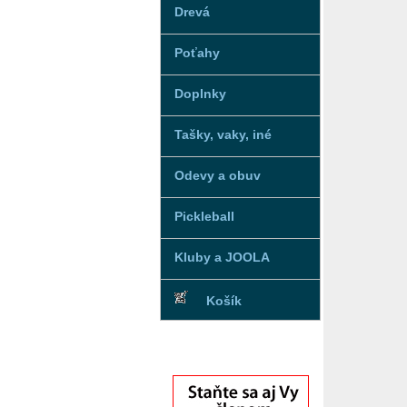
Drevá
Poťahy
Doplnky
Tašky, vaky, iné
Odevy a obuv
Pickleball
Kluby a JOOLA
Košík