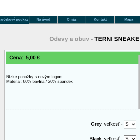
arčekový poukaz
Na úvod
O nás
Kontakt
Mapa
Odevy a obuv -
TERNI SNEAKE
Cena: 5,00 €
Nízke ponožky s novým logom
Materiál: 80% bavlna / 20% spandex
Grey
veľkosť -
Black
veľkosť -