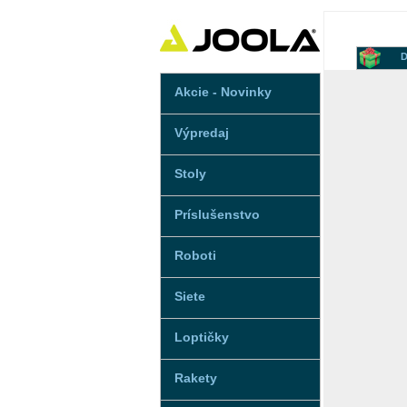
D
Akcie - Novinky
Výpredaj
Stoly
Príslušenstvo
Roboti
Siete
Loptičky
Rakety