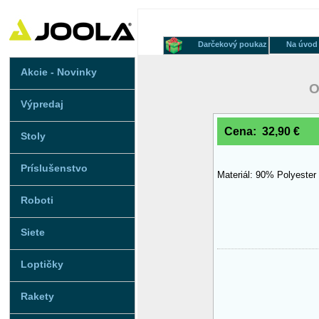
Darčekový poukaz
Na úvod
Akcie - Novinky
O
Výpredaj
Cena: 32,90 €
Stoly
Príslušenstvo
Materiál: 90% Polyester
Roboti
Siete
Loptičky
Rakety