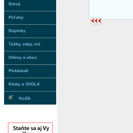
Drevá
Poťahy
Doplnky
Tašky, vaky, iné
Odevy a obuv
Pickleball
Kluby a JOOLA
Košík