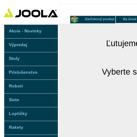
Darčekový poukaz
Na úvod
Akcie - Novinky
Ľutujeme
Výpredaj
Stoly
Vyberte s
Príslušenstvo
Roboti
Siete
Loptičky
Rakety