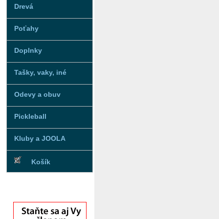
Drevá
Poťahy
Doplnky
Tašky, vaky, iné
Odevy a obuv
Pickleball
Kluby a JOOLA
Košík