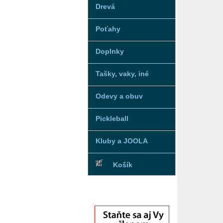
Drevá
Poťahy
Doplnky
Tašky, vaky, iné
Odevy a obuv
Pickleball
Kluby a JOOLA
Košík