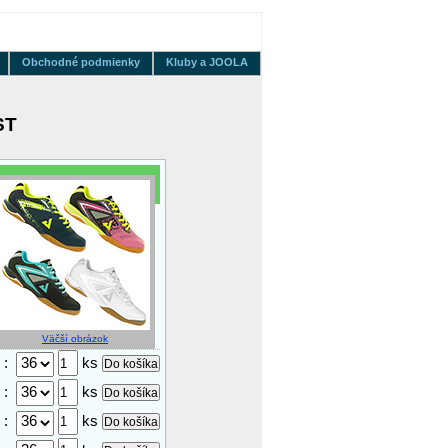
Obchodné podmienky
Kluby a JOOLA
ST
Väčší obrázok
e
:
ks
k
:
ks
e
:
ks