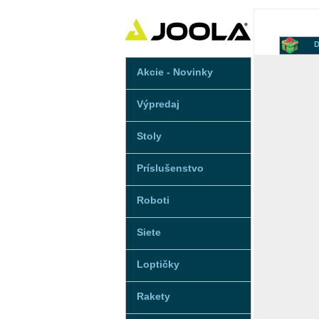
D
Akcie - Novinky
Výpredaj
Stoly
Príslušenstvo
Roboti
Siete
Loptičky
Rakety