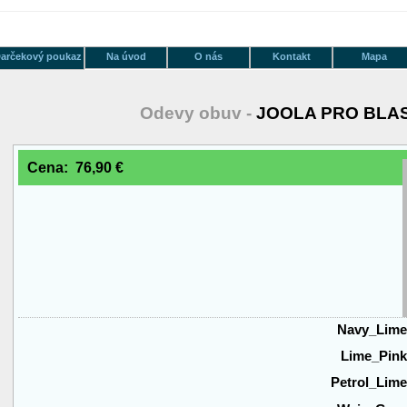
arčekový poukaz
Na úvod
O nás
Kontakt
Mapa
Odevy obuv -
JOOLA PRO BLA
Cena: 76,90 €
Navy_Lim
Lime_Pin
Petrol_Lim