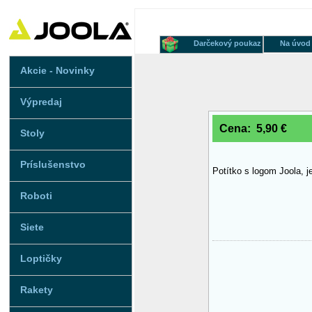
Darčekový poukaz
Na úvod
Akcie - Novinky
Výpredaj
Cena: 5,90 €
Stoly
Príslušenstvo
Potítko s logom Joola, 
Roboti
Siete
Loptičky
Rakety