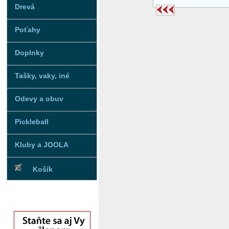
Drevá
Poťahy
Doplnky
Tašky, vaky, iné
Odevy a obuv
Pickleball
Kluby a JOOLA
Košík