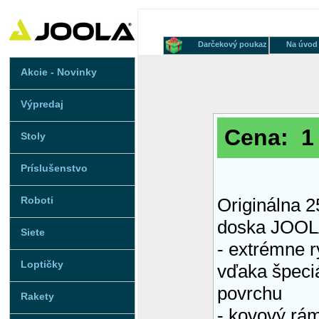
Darčekový poukaz
Na úvod
Akcie - Novinky
Výpredaj
Cena: 1 
Stoly
Príslušenstvo
Roboti
Originálna 
doska JOO
Siete
- extrémne r
Loptičky
vďaka špeci
povrchu
Rakety
- kovový rá