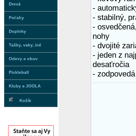
Drevá
- automatic
- stabilný, 
Poťahy
- osvedčená,
Doplnky
nohy
- dvojité zar
Tašky, vaky, iné
- jeden z na
Odevy a obuv
desaťročia
- zodpovedá
Pickleball
Kluby a JOOLA
Košík