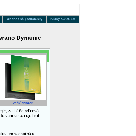
Obchodné podmienky
Kluby a JOOLA
erano Dynamic
Väčší obrázok
ie, zatiaľ čo priľnavá
. To vám umožňuje hrať
ou pre variabilnú a