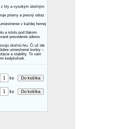
m z hry a vysokým útočným
ruje priamy a presný odraz
 umiestnenie v každej hernej
lu a istotu pod tlakom
ované prevedenie úderov
svoju útočnú hru. Či už ide
o dobre umiestnené kontry –
tácie a stability. To vám
mi kedykoľvek.
ks
ks