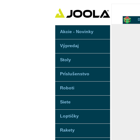
D
Akcie - Novinky
Výpredaj
Stoly
Príslušenstvo
Roboti
Siete
Loptičky
Rakety