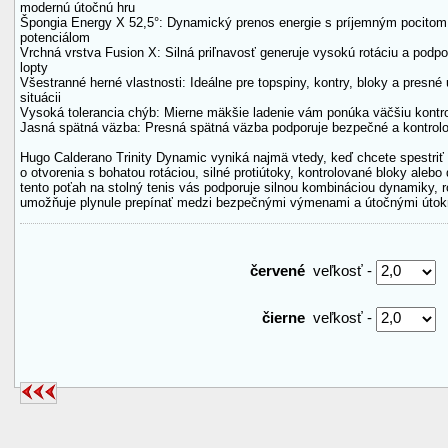
modernú útočnú hru
Špongia Energy X 52,5°: Dynamický prenos energie s príjemným pocito
potenciálom
Vrchná vrstva Fusion X: Silná priľnavosť generuje vysokú rotáciu a podpo
lopty
Všestranné herné vlastnosti: Ideálne pre topspiny, kontry, bloky a presné
situácii
Vysoká tolerancia chýb: Mierne mäkšie ladenie vám ponúka väčšiu kontro
Jasná spätná väzba: Presná spätná väzba podporuje bezpečné a kontrol
Hugo Calderano Trinity Dynamic vyniká najmä vtedy, keď chcete spestriť 
o otvorenia s bohatou rotáciou, silné protiútoky, kontrolované bloky aleb
tento poťah na stolný tenis vás podporuje silnou kombináciou dynamiky, ro
umožňuje plynule prepínať medzi bezpečnými výmenami a útočnými útok
červené
veľkosť -
čierne
veľkosť -