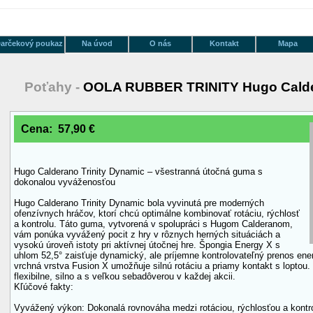
arčekový poukaz
Na úvod
O nás
Kontakt
Mapa
Poťahy -
OOLA RUBBER TRINITY Hugo Cald
Cena: 57,90 €
Hugo Calderano Trinity Dynamic – všestranná útočná guma s
dokonalou vyváženosťou
Hugo Calderano Trinity Dynamic bola vyvinutá pre moderných
ofenzívnych hráčov, ktorí chcú optimálne kombinovať rotáciu, rýchlosť
a kontrolu. Táto guma, vytvorená v spolupráci s Hugom Calderanom,
vám ponúka vyvážený pocit z hry v rôznych herných situáciách a
vysokú úroveň istoty pri aktívnej útočnej hre. Špongia Energy X s
uhlom 52,5° zaisťuje dynamický, ale príjemne kontrolovateľný prenos energ
vrchná vrstva Fusion X umožňuje silnú rotáciu a priamy kontakt s loptou
flexibilne, silno a s veľkou sebadôverou v každej akcii.
Kľúčové fakty:
Vyvážený výkon: Dokonalá rovnováha medzi rotáciou, rýchlosťou a kontrol