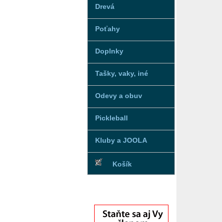
Drevá
Poťahy
Doplnky
Tašky, vaky, iné
Odevy a obuv
Pickleball
Kluby a JOOLA
Košík