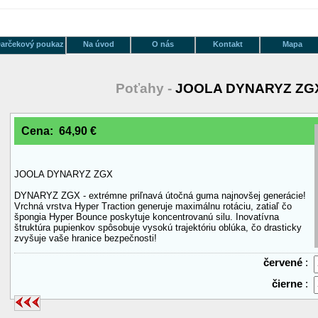
arčekový poukaz
Na úvod
O nás
Kontakt
Mapa
Poťahy -
JOOLA DYNARYZ ZG
Cena: 64,90 €
JOOLA DYNARYZ ZGX
DYNARYZ ZGX - extrémne priľnavá útočná guma najnovšej generácie!
Vrchná vrstva Hyper Traction generuje maximálnu rotáciu, zatiaľ čo
špongia Hyper Bounce poskytuje koncentrovanú silu. Inovatívna
štruktúra pupienkov spôsobuje vysokú trajektóriu oblúka, čo drasticky
zvyšuje vaše hranice bezpečnosti!
červené
:
čierne
: