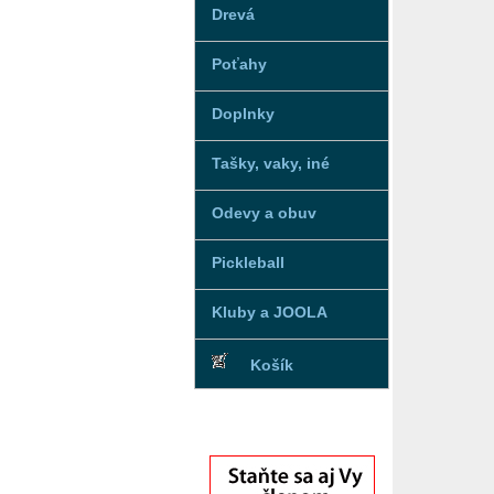
Drevá
Poťahy
Doplnky
Tašky, vaky, iné
Odevy a obuv
Pickleball
Kluby a JOOLA
Košík