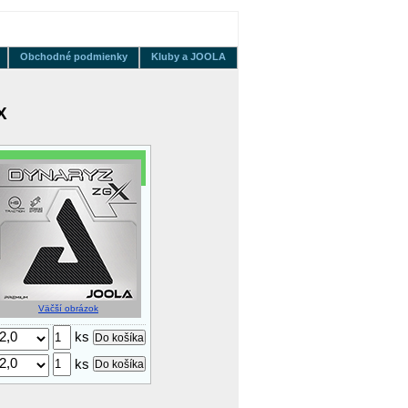
Obchodné podmienky
Kluby a JOOLA
X
Väčší obrázok
ks
ks