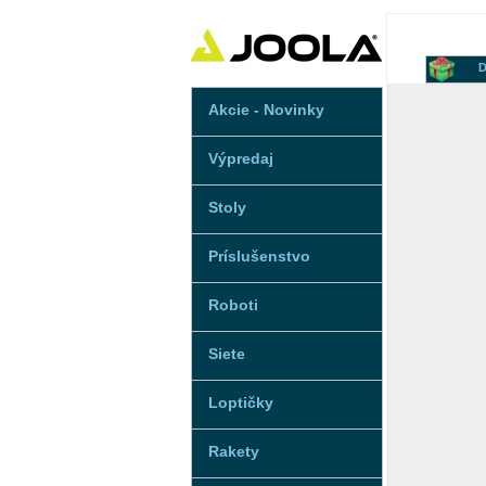
D
Akcie - Novinky
Výpredaj
Stoly
Príslušenstvo
Roboti
Siete
Loptičky
Rakety