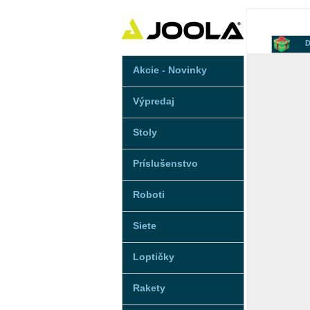
D
Akcie - Novinky
Výpredaj
Stoly
Príslušenstvo
Roboti
Siete
Loptičky
Rakety