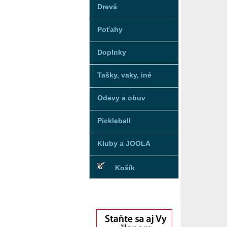
Drevá
Poťahy
Doplnky
Tašky, vaky, iné
Odevy a obuv
Pickleball
Kluby a JOOLA
Košík