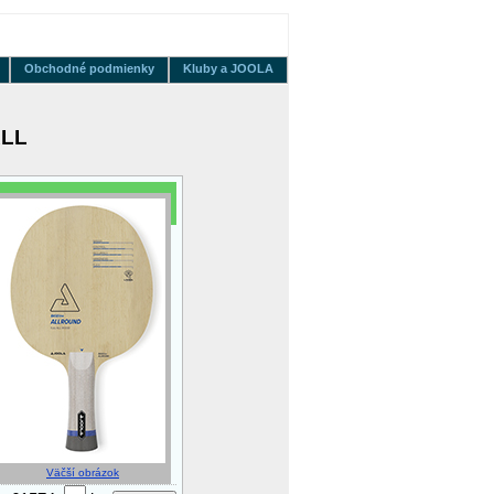
Obchodné podmienky
Kluby a JOOLA
ALL
Väčší obrázok