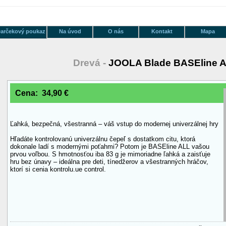
arčekový poukaz
Na úvod
O nás
Kontakt
Mapa
Drevá -
JOOLA Blade BASEline 
Cena: 34,90 €
Ľahká, bezpečná, všestranná – váš vstup do modernej univerzálnej hry
Hľadáte kontrolovanú univerzálnu čepeľ s dostatkom citu, ktorá
dokonale ladí s modernými poťahmi? Potom je BASEline ALL vašou
prvou voľbou. S hmotnosťou iba 83 g je mimoriadne ľahká a zaisťuje
hru bez únavy – ideálna pre deti, tínedžerov a všestranných hráčov,
ktorí si cenia kontrolu.ue control.