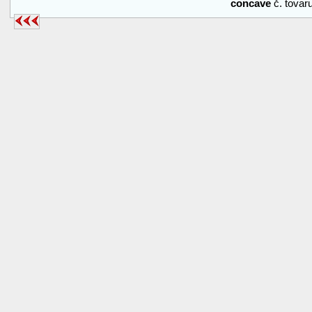
concave
č. tova