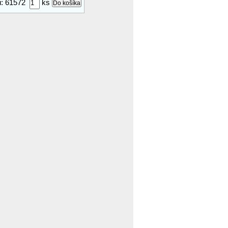
ru: 61572
ks