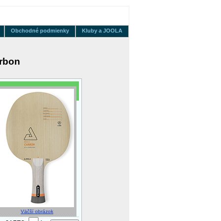
Obchodné podmienky
Kluby a JOOLA
rbon
Väčší obrázok