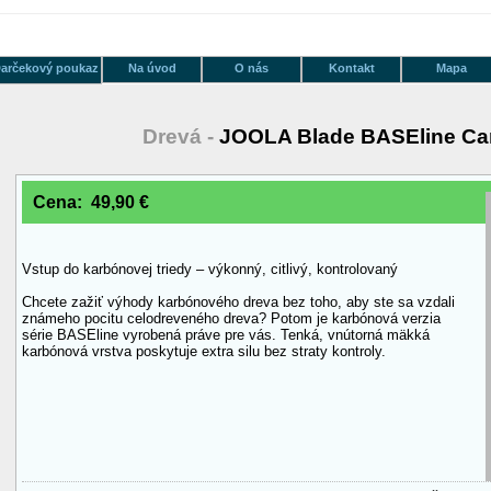
arčekový poukaz
Na úvod
O nás
Kontakt
Mapa
Drevá -
JOOLA Blade BASEline Ca
Cena: 49,90 €
Vstup do karbónovej triedy – výkonný, citlivý, kontrolovaný
Chcete zažiť výhody karbónového dreva bez toho, aby ste sa vzdali
známeho pocitu celodreveného dreva? Potom je karbónová verzia
série BASEline vyrobená práve pre vás. Tenká, vnútorná mäkká
karbónová vrstva poskytuje extra silu bez straty kontroly.