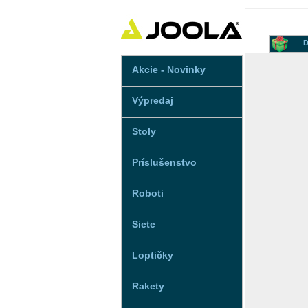
D
Akcie - Novinky
Výpredaj
Stoly
Príslušenstvo
Roboti
Siete
Loptičky
Rakety