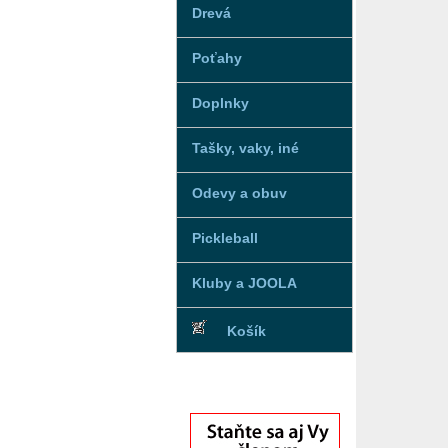
Drevá
Poťahy
Doplnky
Tašky, vaky, iné
Odevy a obuv
Pickleball
Kluby a JOOLA
Košík