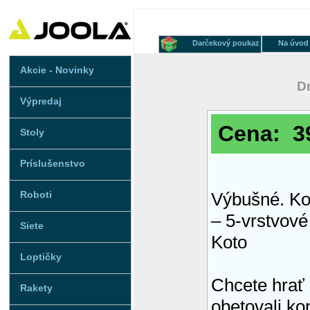
Darčekový poukaz
Na úvod
Akcie - Novinky
D
Výpredaj
Cena: 39
Stoly
Príslušenstvo
Roboti
Výbušné. Ko
– 5-vrstvov
Siete
Koto
Loptičky
Chcete hrať 
Rakety
obetovali ko