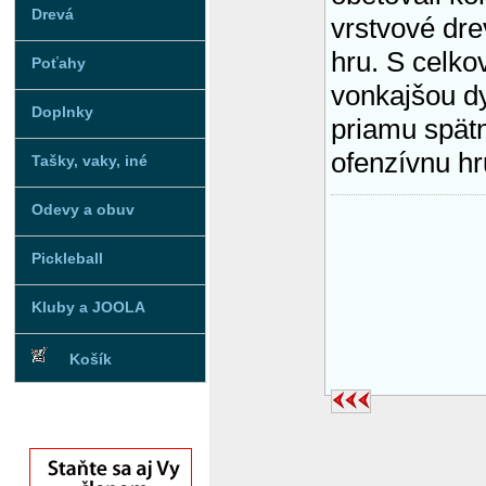
Drevá
vrstvové dr
hru. S celk
Poťahy
vonkajšou d
Doplnky
priamu spätn
ofenzívnu hr
Tašky, vaky, iné
Odevy a obuv
Pickleball
Kluby a JOOLA
Košík