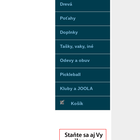
Drevá
Poťahy
Doplnky
Tašky, vaky, iné
Odevy a obuv
Pickleball
Kluby a JOOLA
Košík