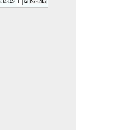
ru: 65109
ks