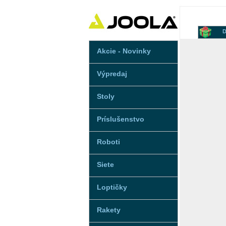
D
Akcie - Novinky
Výpredaj
Stoly
Príslušenstvo
Roboti
Siete
Loptičky
Rakety