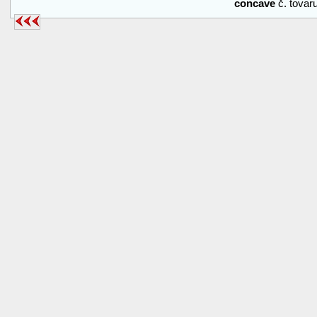
concave
č. tova