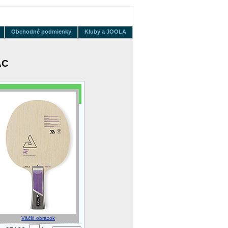
Obchodné podmienky
Kluby a JOOLA
AC
Väčší obrázok