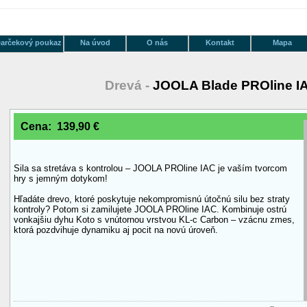
arčekový poukaz
Na úvod
O nás
Kontakt
Mapa
Drevá -
JOOLA Blade PROline I
Cena: 139,90 €
Sila sa stretáva s kontrolou – JOOLA PROline IAC je vaším tvorcom
hry s jemným dotykom!
Hľadáte drevo, ktoré poskytuje nekompromisnú útočnú silu bez straty
kontroly? Potom si zamilujete JOOLA PROline IAC. Kombinuje ostrú
vonkajšiu dyhu Koto s vnútornou vrstvou KL-c Carbon – vzácnu zmes,
ktorá pozdvihuje dynamiku aj pocit na novú úroveň.