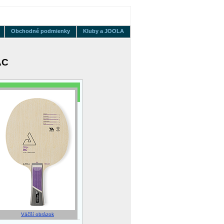
Obchodné podmienky
Kluby a JOOLA
AC
Väčší obrázok