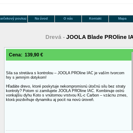
arčekový poukaz
Na úvod
O nás
Kontakt
Mapa
Drevá -
JOOLA Blade PROline I
Cena: 139,90 €
Sila sa stretáva s kontrolou – JOOLA PROline IAC je vaším tvorcom
hry s jemným dotykom!
Hľadáte drevo, ktoré poskytuje nekompromisnú útočnú silu bez straty
kontroly? Potom si zamilujete JOOLA PROline IAC. Kombinuje ostrú
vonkajšiu dyhu Koto s vnútornou vrstvou KL-c Carbon – vzácnu zmes,
ktorá pozdvihuje dynamiku aj pocit na novú úroveň.