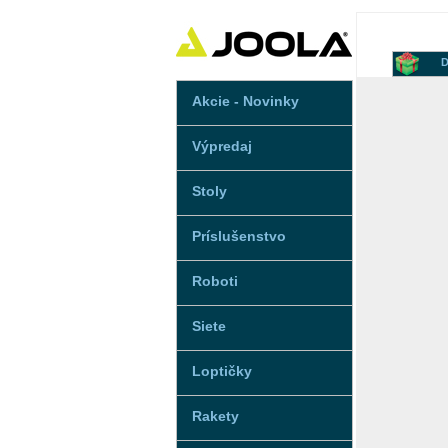
D
Akcie - Novinky
Výpredaj
Stoly
Príslušenstvo
Roboti
Siete
Loptičky
Rakety