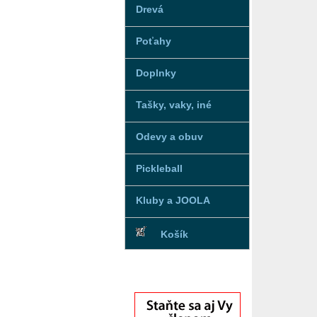
Drevá
Poťahy
Doplnky
Tašky, vaky, iné
Odevy a obuv
Pickleball
Kluby a JOOLA
Košík