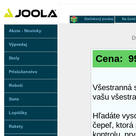
Darčekový poukaz
Na úvod
Akcie - Novinky
D
Výpredaj
Cena: 99
Stoly
Príslušenstvo
Roboti
Všestranná s
vašu všestr
Siete
Loptičky
Hľadáte vys
čepeľ, ktor
Rakety
kontrolu, pr