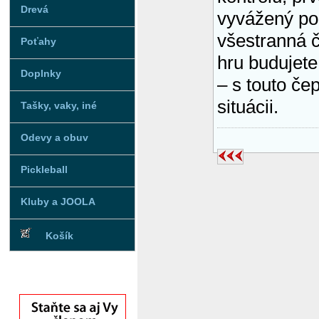
Drevá
vyvážený poc
všestranná č
Poťahy
hru budujete 
Doplnky
– s touto čep
situácii.
Tašky, vaky, iné
Odevy a obuv
Pickleball
Kluby a JOOLA
Košík