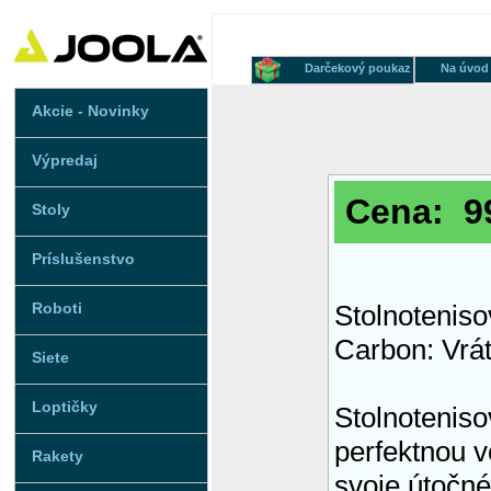
Darčekový poukaz
Na úvod
Akcie - Novinky
Výpredaj
Cena: 99
Stoly
Príslušenstvo
Roboti
Stolnotenis
Carbon: Vrát
Siete
Loptičky
Stolnotenis
perfektnou v
Rakety
svoje útočné