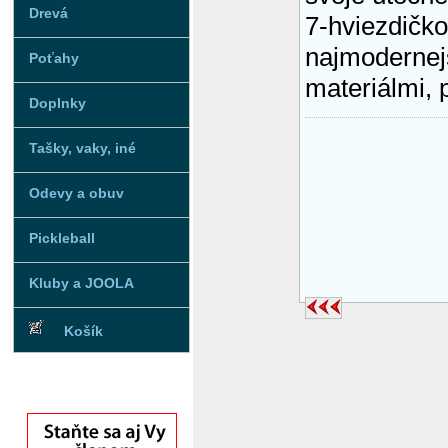
Drevá
7-hviezdičko
najmodernej
Poťahy
materiálmi, 
Doplnky
Tašky, vaky, iné
Odevy a obuv
Pickleball
Kluby a JOOLA
Košík