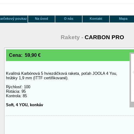
arčekový poukaz
Na úvod
O nás
Kontakt
Mapa
Rakety -
CARBON PRO
Cena: 59,90 €
Kvalitná Karbónová 5 hviezdičková raketa, poťah JOOLA 4 You,
hrúbky 1,9 mm (ITTF certifikované).
Rýchlosť: 100
Rotácia: 95
Kontrola: 85
Soft, 4 YOU, konkáv