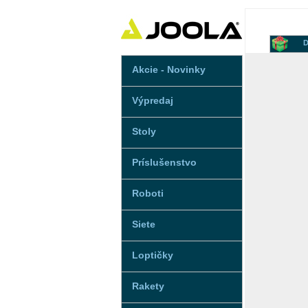
D
Akcie - Novinky
Výpredaj
Stoly
Príslušenstvo
Roboti
Siete
Loptičky
Rakety