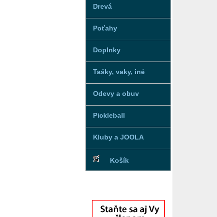
Drevá
Poťahy
Doplnky
Tašky, vaky, iné
Odevy a obuv
Pickleball
Kluby a JOOLA
Košík