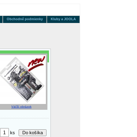
Obchodné podmienky
Kluby a JOOLA
Väčší obrázok
ks