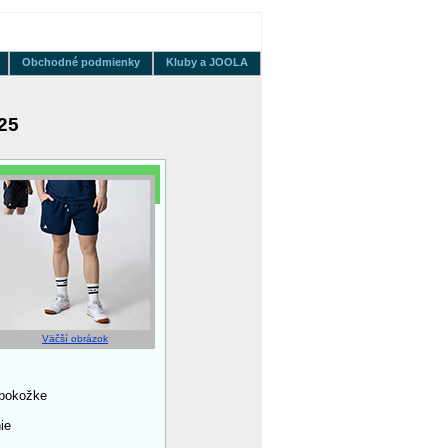
Obchodné podmienky
Kluby a JOOLA
25
Väčší obrázok
 pokožke
ie