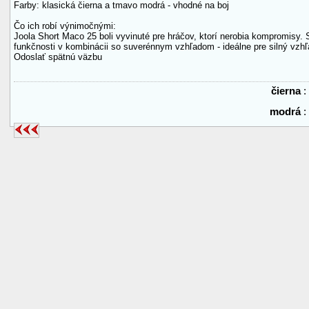
Farby: klasická čierna a tmavo modrá - vhodné na boj
Čo ich robí výnimočnými:
Joola Short Maco 25 boli vyvinuté pre hráčov, ktorí nerobia kompromisy.
funkčnosti v kombinácii so suverénnym vzhľadom - ideálne pre silný vzhľa
Odoslať spätnú väzbu
čierna
modrá