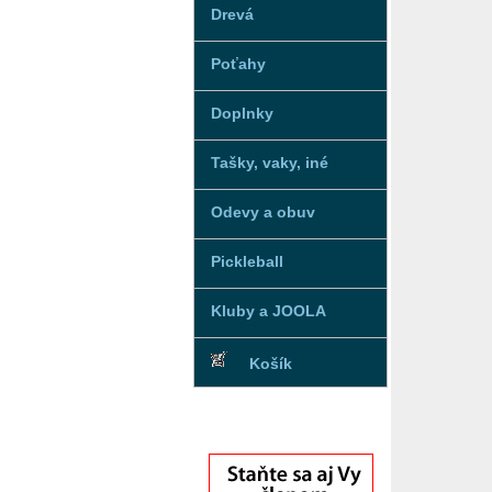
Drevá
Poťahy
Doplnky
Tašky, vaky, iné
Odevy a obuv
Pickleball
Kluby a JOOLA
Košík