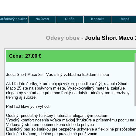
arčekový poukaz
Na úvod
O nás
Kontakt
Mapa
Odevy obuv -
Joola Short Maco 
Cena: 27,00 €
Joola Short Maco 25 - Váš silný vzhľad na každom ihrisku
Ak hľadáte šortky, ktoré spájajú výkon, pohodlie a štýl, s Joola Short
Maco 25 ste na správnom mieste. Vysokokvalitný materiál zaisťuje
elegantný vzhľad a je príjemne ľahký na dotyk - ideálny pre intenzívny
tréning aj súťaže.
Prehľad hlavných výhod:
Odolný, priedušný funkčný materiál s elegantným pocitom
Vysoký komfort nosenia vďaka mäkkej štruktúre a príjemnému pocitu na
Veľkorysý strih pre neobmedzenú slobodu pohybu
Elastický pás so šnúrkou pre bezpečné uchytenie a flexibilné prispôsoben
Odolné a trvácne, ideálne pre pravidelné používanie