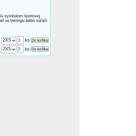
 Sú symbolom športovej
d na tréningu alebo súťaži.
:
ks
:
ks