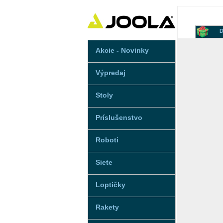
D
Akcie - Novinky
Výpredaj
Stoly
Príslušenstvo
Roboti
Siete
Loptičky
Rakety