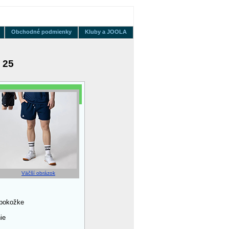
Obchodné podmienky
Kluby a JOOLA
 25
Väčší obrázok
 pokožke
ie