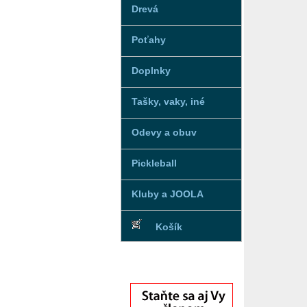
Drevá
Poťahy
Doplnky
Tašky, vaky, iné
Odevy a obuv
Pickleball
Kluby a JOOLA
Košík