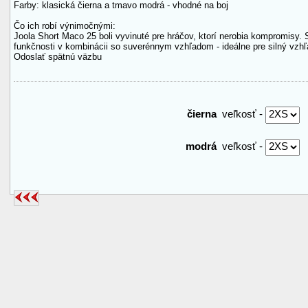
Farby: klasická čierna a tmavo modrá - vhodné na boj
Čo ich robí výnimočnými:
Joola Short Maco 25 boli vyvinuté pre hráčov, ktorí nerobia kompromisy.
funkčnosti v kombinácii so suverénnym vzhľadom - ideálne pre silný vzhľa
Odoslať spätnú väzbu
čierna
veľkosť -
modrá
veľkosť -