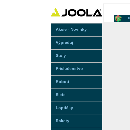
D
Akcie - Novinky
Výpredaj
Stoly
Príslušenstvo
Roboti
Siete
Loptičky
Rakety