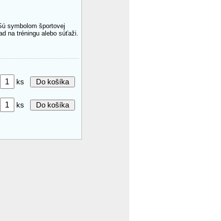
 Sú symbolom športovej
d na tréningu alebo súťaži.
ks
ks