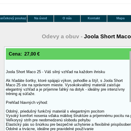
arčekový poukaz
Na úvod
O nás
Kontakt
Mapa
Odevy a obuv -
Joola Short Maco
Cena: 27,00 €
Joola Short Maco 25 - Váš silný vzhľad na každom ihrisku
Ak hľadáte šortky, ktoré spájajú výkon, pohodlie a štýl, s Joola Short
Maco 25 ste na správnom mieste. Vysokokvalitný materiál zaisťuje
elegantný vzhľad a je príjemne ľahký na dotyk - ideálny pre intenzívny
tréning aj súťaže.
Prehľad hlavných výhod:
Odolný, priedušný funkčný materiál s elegantným pocitom
Vysoký komfort nosenia vďaka mäkkej štruktúre a príjemnému pocitu na
Veľkorysý strih pre neobmedzenú slobodu pohybu
Elastický pás so šnúrkou pre bezpečné uchytenie a flexibilné prispôsoben
Odolné a trvácne, ideálne pre pravidelné používanie